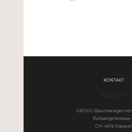
KONTAKT
KONTAKT
GROGG Baumanageme
Rotsangelstrasse 
CH-4616 Kappel