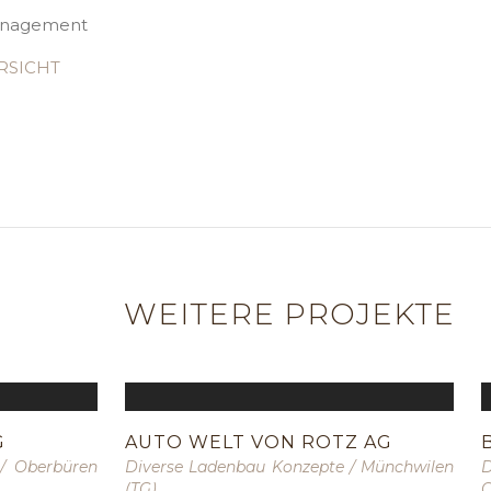
nagement
RSICHT
WEITERE PROJEKTE
G
AUTO WELT VON ROTZ AG
/
Oberbüren
Diverse Ladenbau Konzepte
/
Münchwilen
D
(TG)
O