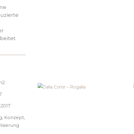
ene
uzierte
er
eitet.
m2
7
 2017
g, Konzept,
lisierung