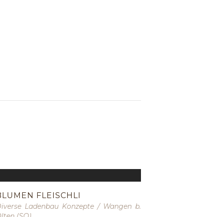
BLUMEN FLEISCHLI
iverse Ladenbau Konzepte
/
Wangen b.
lten (SO)