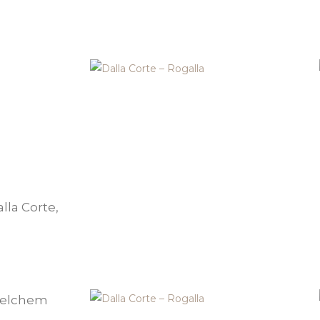
A
la Corte,
.
welchem